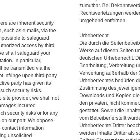
zumutbar. Bei Bekanntwer
Rechtsverletzungen werden 
umgehend entfernen.
ere are inherent security
a, such as e-mails, via the
Urheberrecht
impossible to safeguard
Die durch die Seitenbetreibe
uthorized access by third
Werke auf diesen Seiten u
we shall safeguard your
deutschen Urheberrecht. Die
tation. In particular,
Bearbeitung, Verbreitung un
l be transmitted via the
Verwertung außerhalb der
not infringe upon third-party
Urheberrechtes bedürfen der
ctive party has given its
Zustimmung des jeweiligen 
 such security risks.
Downloads und Kopien diese
 site provider, we shall not
den privaten, nicht kommer
damages incurred
gestattet. Soweit die Inhalt
h security risks or for any
vom Betreiber erstellt wurd
n on our part. We oppose
Urheberrechte Dritter beac
e contact information
werden Inhalte Dritter als 
ding unsolicited